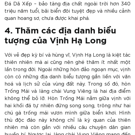
Đá Dã Xếp – bảo tàng địa chất ngoài trời hơn 340
triệu năm tuổi, bãi biển đôi tuyệt đẹp và nhiều cảnh
quan hoang sơ, chưa được khai phá.
4. Thăm các địa danh biểu
tượng của Vịnh Hạ Long
Với vẻ đẹp kỳ bí và hùng vĩ, Vịnh Hạ Long là kiệt tác
thiên nhiên mà ai cũng nên ghé thăm ít nhất một
lần trong đời. Ngoài những hòn đảo ngoạn mục, vịnh
còn có những địa danh biểu tượng gắn liền với văn
hoá và lịch sử của vùng đất này. Trong số đó, hòn
Trống Mái và làng chài Vung Viêng là hai địa điểm
không thể bỏ lỡ. Hòn Trống Mái nằm giữa vịnh với
hai khối đá tự nhiên đứng song song, trông như hai
chú gà trống mái vươn mình giữa biển khơi. Hình
thù độc đáo này không chỉ là kỳ quan của thiên
nhiên mà còn gắn với nhiều câu chuyện dân gian
huyền bí. Ngược lại, làng chài Vung Viêng mang đến