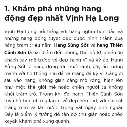
1. Khám phá những hang
động đẹp nhất Vịnh Hạ Long
Vịnh Hạ Long nổi tiếng với hàng nghìn hòn đảo và
những hang động tuyệt đẹp được hình thành qua
hàng trăm triệu năm.
và
Hang Sửng Sốt
hang Thiên
là hai điểm đến không thể bỏ lỡ, khiến du
Cảnh Sơn
khách say mê trước vẻ đẹp hùng vĩ và kỳ ảo. Hang
Sửng Sốt là hang động lớn nhất vịnh, gây ấn tượng
mạnh với hệ thống nhũ đá và măng đá kỳ vĩ. Càng đi
sâu vào hang, không gian càng mở rộng, hiện lên
như một thế giới mê hoặc khiến người ta không
khỏi trầm trồ. Trong khi đó, hang Thiên Cảnh Sơn
tuy nhỏ hơn nhưng lại có vẻ đẹp nên thơ, với bãi cát
trắng mịn và làn nước trong vắt ngay bên ngoài.
Đây là điểm lý tưởng để tản bộ thư giãn hoặc chèo
kayak khám phá xung quanh.