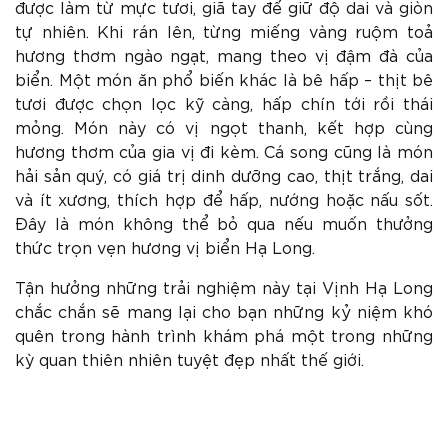
được làm từ mực tươi, giã tay để giữ độ dai và giòn
tự nhiên. Khi rán lên, từng miếng vàng ruộm toả
hương thơm ngào ngạt, mang theo vị đậm đà của
biển. Một món ăn phổ biến khác là bê hấp – thịt bê
tươi được chọn lọc kỹ càng, hấp chín tới rồi thái
mỏng. Món này có vị ngọt thanh, kết hợp cùng
hương thơm của gia vị đi kèm. Cá song cũng là món
hải sản quý, có giá trị dinh dưỡng cao, thịt trắng, dai
và ít xương, thích hợp để hấp, nướng hoặc nấu sốt.
Đây là món không thể bỏ qua nếu muốn thưởng
thức trọn vẹn hương vị biển Hạ Long.
Tận hưởng những trải nghiệm này tại Vịnh Hạ Long
chắc chắn sẽ mang lại cho bạn những kỷ niệm khó
quên trong hành trình khám phá một trong những
kỳ quan thiên nhiên tuyệt đẹp nhất thế giới.