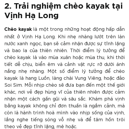
2. Trải nghiệm chèo kayak tại
Vịnh Hạ Long
là một trong những hoạt động hấp dẫn
Chèo kayak
nhất ở Vịnh Hạ Long. Khi nhẹ nhàng lướt trên làn
nước xanh ngọc, bạn sẽ cảm nhận được sự tĩnh lặng
và bao la của thiên nhiên. Thời điểm lý tưởng để
chèo kayak là vào mùa xuân hoặc mùa thu, khi thời
tiết dễ chịu, biển êm và cảnh vật rực rỡ dưới ánh
nắng nhẹ nhàng. Một số điểm lý tưởng để chèo
kayak là hang Luồn, làng chài Vung Viêng, hoặc đảo
Soi Sim. Mỗi nhịp chèo sẽ đưa bạn đến một thế giới
khác, nơi vẻ đẹp hùng vĩ của thiên nhiên được cảm
nhận một cách gần gũi và sâu sắc. Khám phá vịnh
bằng kayak không chỉ đơn thuần là ngắm cảnh, mà
còn là hành trình hoà mình vào nhịp sống của vịnh,
lắng nghe tiếng sóng vỗ nhẹ và để tâm hồn trôi
theo vẻ đẹp tĩnh lặng, mê hoặc.