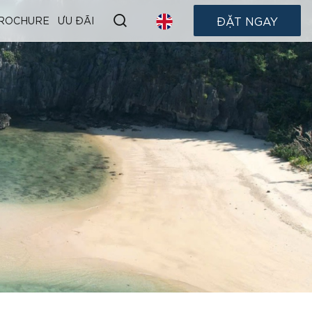
ĐẶT NGAY
ROCHURE
ƯU ĐÃI