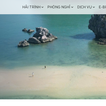
HẢI TRÌNH
PHÒNG NGHỈ
DỊCH VỤ
E-B