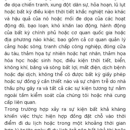
đe dọa chiến tranh, xung đột dân sự, hỏa hoạn, lũ lụt
hoặc bất kỳ điều kiện thời tiết khắc nghiệt nào khác
và hậu quả của nó hoặc mối đe dọa của các hoạt
động đó, bạo loạn, khó khăn lao động, hành động
của bất kỳ chính phủ hoặc cơ quan quốc gia hoặc
địa phương nào khác, bao gồm cả cơ quan quản lý
cảng hoặc sông, tranh chấp công nghiệp, đóng cửa
âu tàu, thảm họa tự nhiên hoặc hạt nhân, thảm họa
hóa học hoặc sinh học, điều kiện thời tiết, biển,
không khí, băng và sông bất lợi, mất điện, dịch bệnh
hoặc đại dịch, không thể có được bất kỳ giấy phép
hoặc sự đồng ý cần thiết nào và sự chậm trễ do nhà
thầu phụ gây ra và tất cả các sự kiện tương tự nằm
ngoài tầm kiểm soát của chúng tôi hoặc nhà cung
cấp liên quan.
Trong trường hợp xảy ra sự kiện bất khả kháng
khiến việc thực hiện hợp đồng đặt chỗ vào thời
điểm đi du lịch hoặc trong một khoảng thời gian
hợp lý trước ngày đi du lịch trở nên bất khả thi hoặc